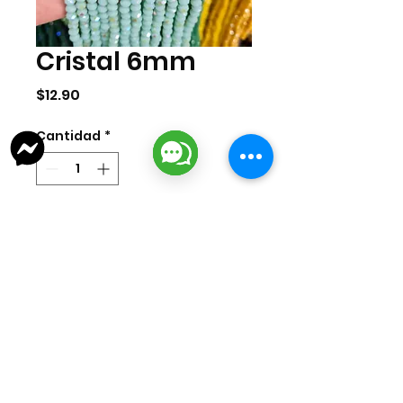
Cristal 6mm
Precio
$12.90
Cantidad
*
Agregar al carrito
Tira de cristal de 6mm. La tira
cuenta con aprox 100 pzas.
lizarragabisuteria@gmail.com
Misión Colonial #39 | Fracc. Puerta de Hierro | Ciudad del Carmen,
Campeche, México
Cd. del Carmen Suc. Centro: : +52
938 181 3856
Cd. del Carmen Suc. San Miguel:
+52 938 405 8246
Mazatlan, Sinaloa:
+52 669 380 2884