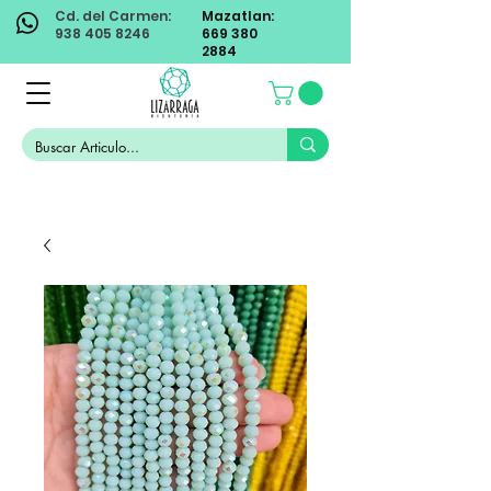
Cd. del Carmen:
Mazatlan:
938 405 8246
669 380
2884