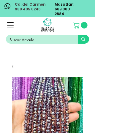
Cd. del Carmen:
Mazatlan:
938 405 8246
669 380
2884