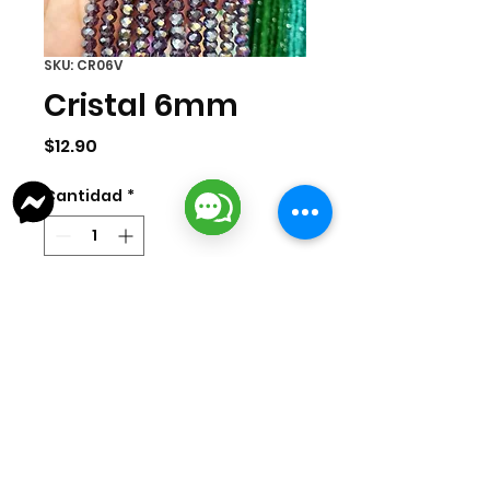
SKU: CR06V
Cristal 6mm
Precio
$12.90
Cantidad
*
Agregar al carrito
Tira de cristal lila de 6mm. La tira
cuenta con aprox 100 pzas.
lizarragabisuteria@gmail.com
Misión Colonial #39 | Fracc. Puerta de Hierro | Ciudad del Carmen,
Campeche, México