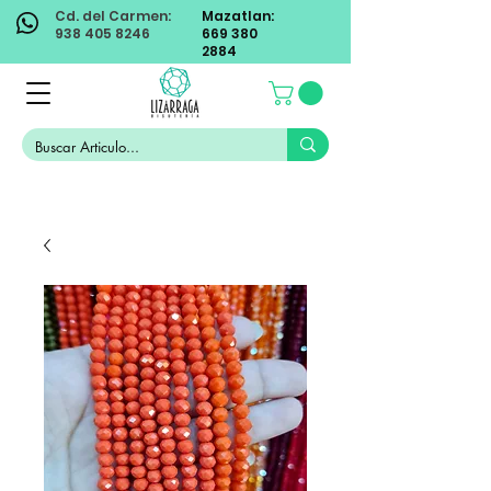
Cd. del Carmen:
Mazatlan:
938 405 8246
669 380
2884