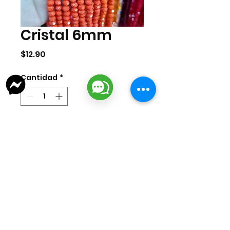
Cristal 6mm
Precio
$12.90
Cantidad
*
Agregar al carrito
Tira de cristal de 6mm. La tira
cuenta con aprox 100 pzas.
lizarragabisuteria@gmail.com
Misión Colonial #39 | Fracc. Puerta de Hierro | Ciudad del Carmen,
Campeche, México
Cd. del Carmen Suc. Centro: : +52
938 181 3856
Cd. del Carmen Suc. San Miguel:
+52 938 405 8246
Mazatlan, Sinaloa:
+52 669 380 2884