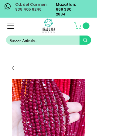
Cd. del Carmen:
Mazatlan:
938 405 8246
669 380
2884