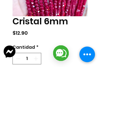
Cristal 6mm
Precio
$12.90
Cantidad
*
Agregar al carrito
Tira de cristal de 6mm. La tira
cuenta con aprox 100 pzas.
lizarragabisuteria@gmail.com
Misión Colonial #39 | Fracc. Puerta de Hierro | Ciudad del Carmen,
Campeche, México
Cd. del Carmen Suc. Centro: : +52
938 181 3856
Cd. del Carmen Suc. San Miguel:
+52 938 405 8246
Mazatlan, Sinaloa:
+52 669 380 2884