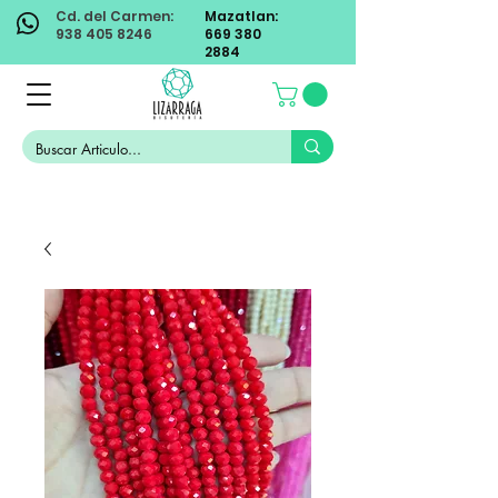
Cd. del Carmen:
Mazatlan:
938 405 8246
669 380
2884