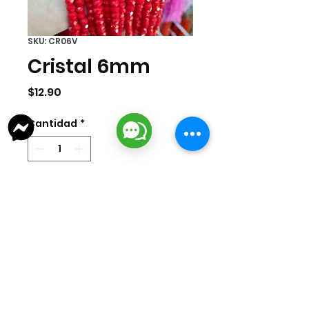
SKU: CR06V
Cristal 6mm
Precio
$12.90
Cantidad
*
Agregar al carrito
Tira de cristal de 6mm. La tira
cuenta con aprox 100 pzas.
lizarragabisuteria@gmail.com
Misión Colonial #39 | Fracc. Puerta de Hierro | Ciudad del Carmen,
Campeche, México