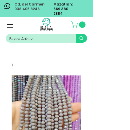
Cd. del Carmen:
Mazatlan:
938 405 8246
669 380
2884