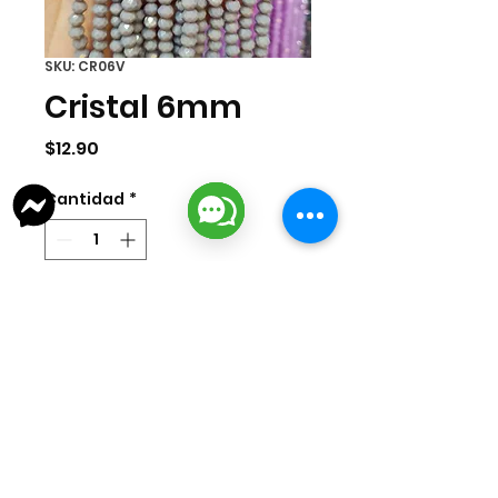
SKU: CR06V
Cristal 6mm
Precio
$12.90
Cantidad
*
Agregar al carrito
Tira de cristal gris de 6mm. La tira
cuenta con aprox 100 pzas.
lizarragabisuteria@gmail.com
Misión Colonial #39 | Fracc. Puerta de Hierro | Ciudad del Carmen,
Campeche, México