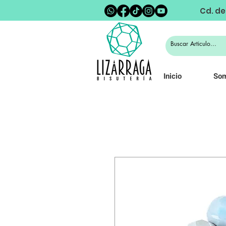
Cd. de
Inicio
So