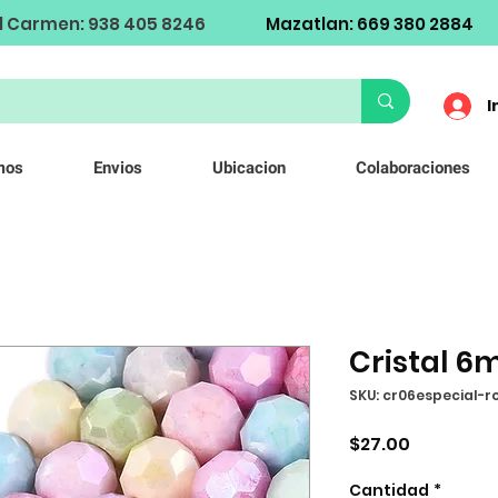
l Carmen: 938 405 8246
Mazatlan: 669 380 2884
I
mos
Envios
Ubicacion
Colaboraciones
Cristal 6
SKU: cr06especial-r
Precio
$27.00
Cantidad
*