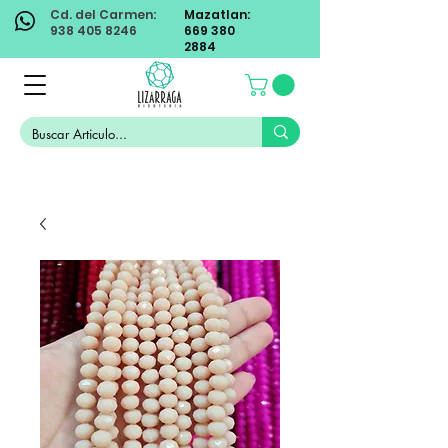
Cd. del Carmen:
Mazatlan:
938 405 8246
669 380
2884