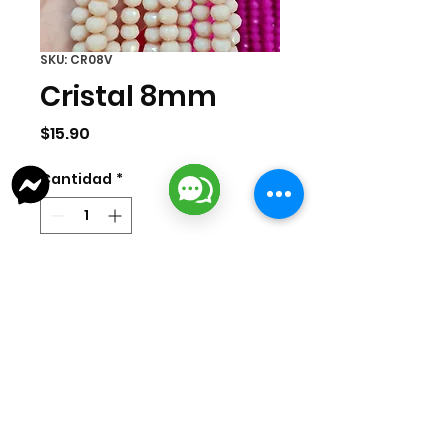
SKU: CR08V
Cristal 8mm
Precio
$15.90
Cantidad
*
Agregar al carrito
Tira de cristal de 8mm. La tira
cuenta con aprox 70 pzas.
lizarragabisuteria@gmail.com
Misión Colonial #39 | Fracc. Puerta de Hierro | Ciudad del Carmen,
Campeche, México