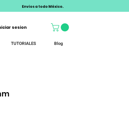
Envios a todo México.
niciar sesion
TUTORIALES
Blog
8mm