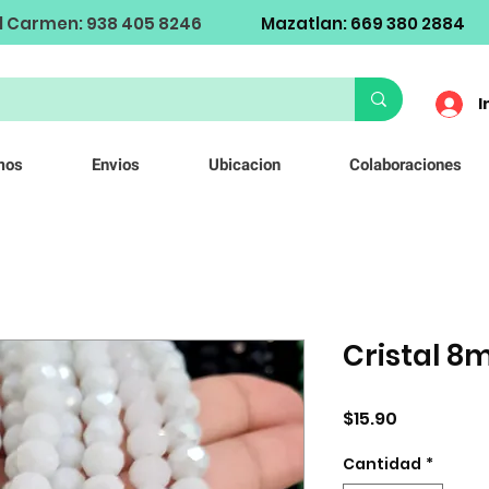
l Carmen: 938 405 8246
Mazatlan: 669 380 2884
I
mos
Envios
Ubicacion
Colaboraciones
Cristal 
Precio
$15.90
Cantidad
*