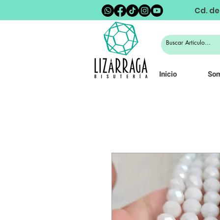
Cd. de
Inicio
So