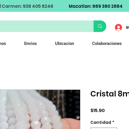
l Carmen: 938 405 8246
Mazatlan: 669 380 2884
I
mos
Envios
Ubicacion
Colaboraciones
Cristal 
Precio
$15.90
Cantidad
*