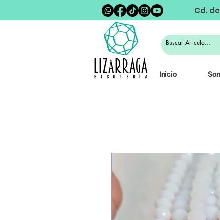
Cd. de
Inicio
So