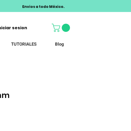
Envios a todo México.
niciar sesion
TUTORIALES
Blog
8mm