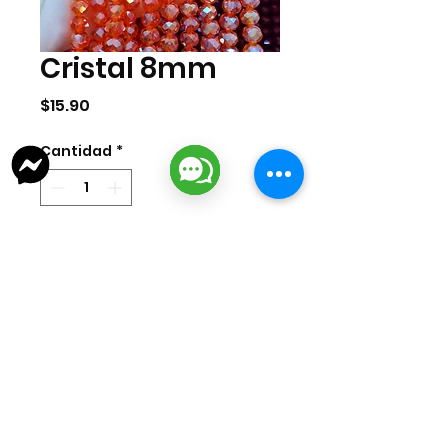
Cristal 8mm
Precio
$15.90
Cantidad
*
Agregar al carrito
Tira de cristal de 8mm. La tira
cuenta con aprox 70 pzas.
lizarragabisuteria@gmail.com
Misión Colonial #39 | Fracc. Puerta de Hierro | Ciudad del Carmen,
Campeche, México
Cd. del Carmen Suc. Centro: : +52
938 181 3856
Cd. del Carmen Suc. San Miguel:
+52 938 405 8246
Mazatlan, Sinaloa:
+52 669 380 2884