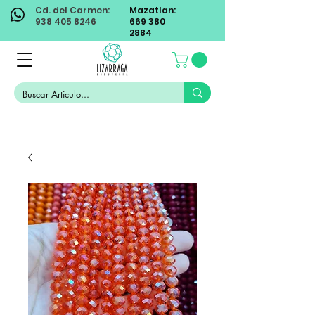
Cd. del Carmen:
Mazatlan:
938 405 8246
669 380
2884