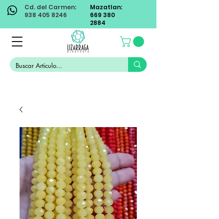
Cd. del Carmen:
Mazatlan:
938 405 8246
669 380
2884