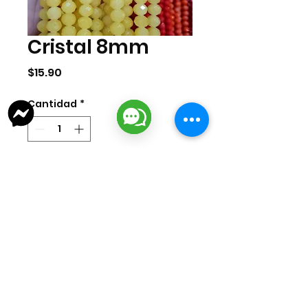
Cristal 8mm
Precio
$15.90
Cantidad
*
Agregar al carrito
Tira de cristal de 8mm. La tira
cuenta con aprox 70 pzas.
lizarragabisuteria@gmail.com
Misión Colonial #39 | Fracc. Puerta de Hierro | Ciudad del Carmen,
Campeche, México
Cd. del Carmen Suc. Centro: : +52
938 181 3856
Cd. del Carmen Suc. San Miguel:
+52 938 405 8246
Mazatlan, Sinaloa:
+52 669 380 2884