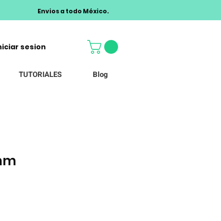
Envios a todo México.
niciar sesion
TUTORIALES
Blog
8mm