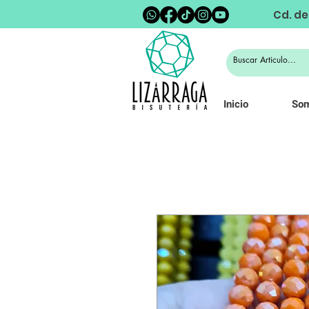
Cd. de
Inicio
So