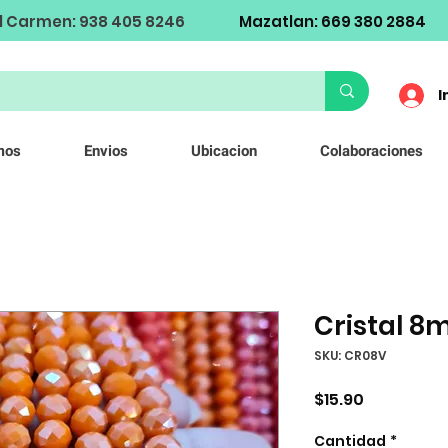
l Carmen: 938 405 8246
Mazatlan: 669 380 2884
I
mos
Envios
Ubicacion
Colaboraciones
Cristal 
SKU: CR08V
Precio
$15.90
Cantidad
*