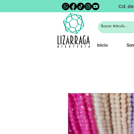
Cd. de
Inicio
So