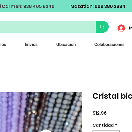
l Carmen: 938 405 8246
Mazatlan: 669 380 2884
I
mos
Envios
Ubicacion
Colaboraciones
Cristal b
Precio
$12.96
Cantidad
*