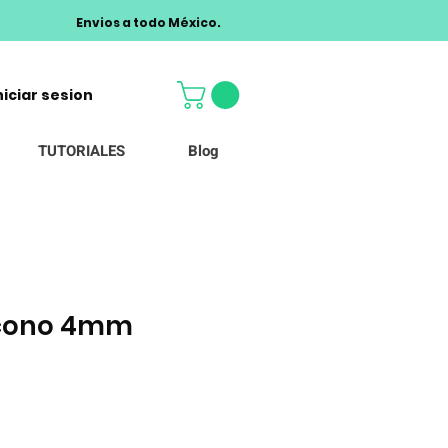
Envios a todo México.
niciar sesion
TUTORIALES
Blog
icono 4mm