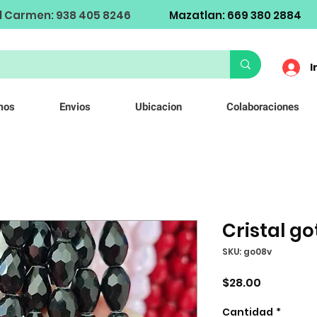
l Carmen: 938 405 8246
Mazatlan: 669 380 2884
I
mos
Envios
Ubicacion
Colaboraciones
Cristal g
SKU: go08v
Precio
$28.00
Cantidad
*