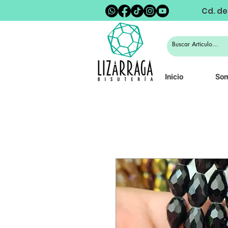
Cd. de
Inicio
So