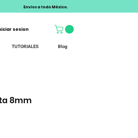
Envios a todo México.
niciar sesion
TUTORIALES
Blog
ota 8mm