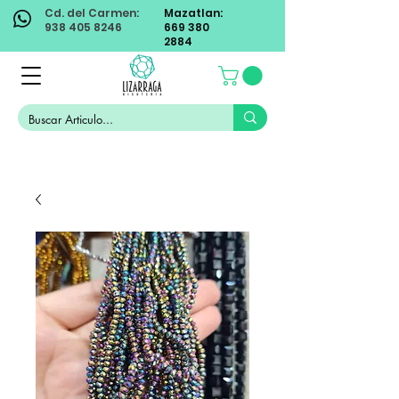
Cd. del Carmen:
Mazatlan:
938 405 8246
669 380
2884