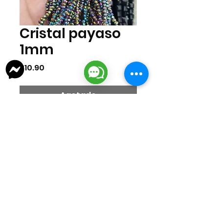
Cristal payaso
1mm
Precio
$10.90
Agotado
Cristal de 1mm por tira. La tira
cuenta con 155 piezas
aproximadamente.
lizarragabisuteria@gmail.com
Misión Colonial #39 | Fracc. Puerta de Hierro | Ciudad del Carmen,
Campeche, México
Cd. del Carmen Suc. Centro: : +52
938 181 3856
Cd. del Carmen Suc. San Miguel:
+52 938 405 8246
Mazatlan, Sinaloa:
+52 669 380 2884
Materiales para Bisuteria (Insumos y Componenetes para la creacion de
Bisuteria)