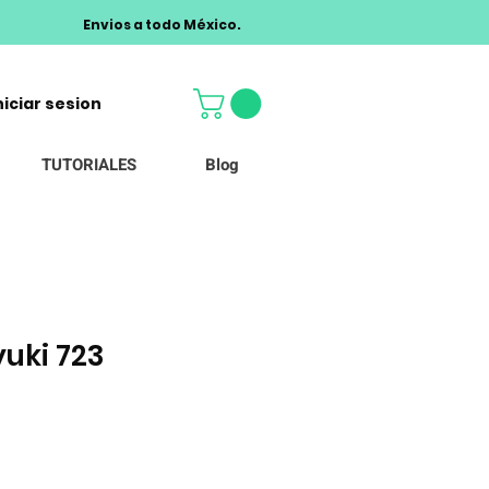
Envios a todo México.
niciar sesion
TUTORIALES
Blog
yuki 723