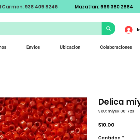
l Carmen: 938 405 8246
Mazatlan: 669 380 2884
I
mos
Envios
Ubicacion
Colaboraciones
Delica mi
SKU: miyuki00-723
Precio
$10.00
Cantidad
*