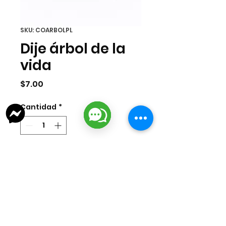
SKU: COARBOLPL
Dije árbol de la
vida
Precio
$7.00
Cantidad
*
Agregar al carrito
Dije de árbol de la vida en acero
inoxidable 304 color plata. Medida
12x10mm.