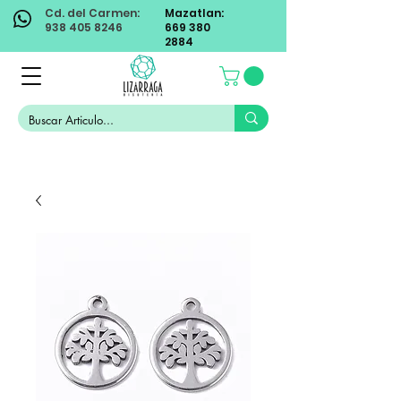
Cd. del Carmen:
Mazatlan:
938 405 8246
669 380
2884