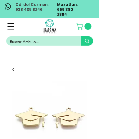
Cd. del Carmen:
Mazatlan:
938 405 8246
669 380
2884