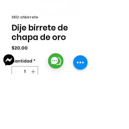
SKU: chbirrete
Dije birrete de
chapa de oro
Precio
$20.00
Cantidad
*
Agregar al carrito
Dije de birrete en chapa de oro 18k.
Medida 12x17mm.