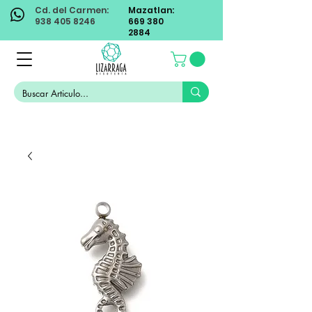
Cd. del Carmen:
Mazatlan:
938 405 8246
669 380
2884