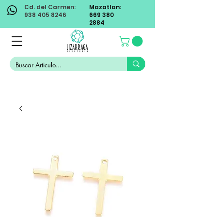
Cd. del Carmen:
Mazatlan:
938 405 8246
669 380
2884