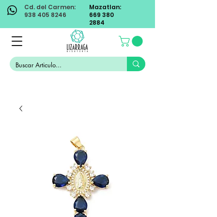
Cd. del Carmen:
Mazatlan:
938 405 8246
669 380
2884