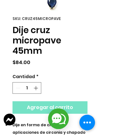
SKU: CRUZ45MICROPAVE
Dije cruz
micropave
45mm
Precio
$84.00
Cantidad
*
Agregar al carrito
Dije en forma de cruz con
aplicaciones de circonia y chapado
de 18k.