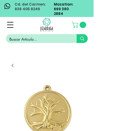
Cd. del Carmen:
Mazatlan:
938 405 8246
669 380
2884