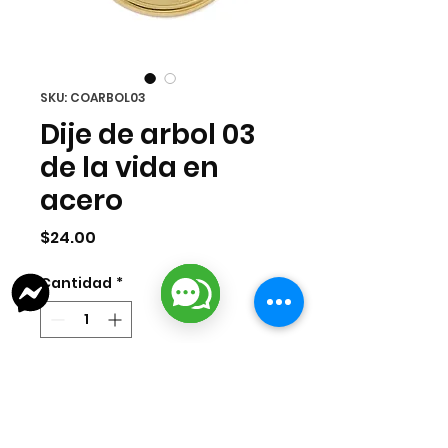
SKU: COARBOL03
Dije de arbol 03
de la vida en
acero
Precio
$24.00
Cantidad
*
Agregar al carrito
Dije de acero inoxidable ionizado en