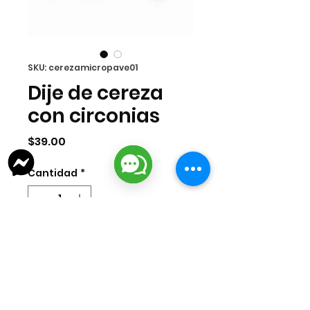
SKU: cerezamicropave01
Dije de cereza
con circonias
Precio
$39.00
Cantidad
*
Agregar al carrito
Dije de chapa de oro importada 18k
con circonia. Medida 13x12mm.