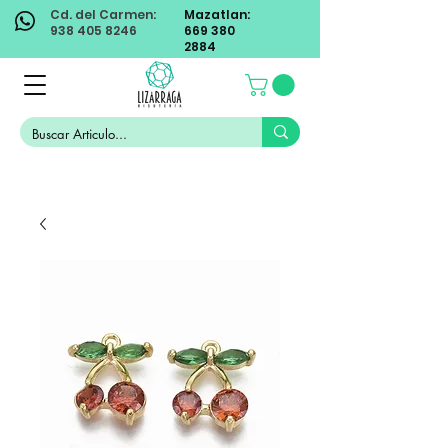
Cd. del Carmen:
Mazatlan:
938 405 8246
669 380
2884