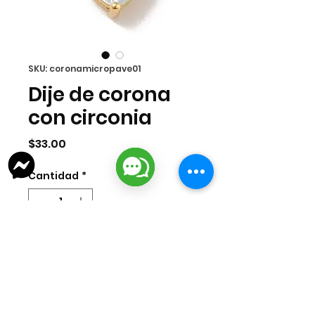
SKU: coronamicropave01
Dije de corona
con circonia
Precio
$33.00
Cantidad
*
Agregar al carrito
Dije de corona con circonias en
chapa de oro 18k importada.