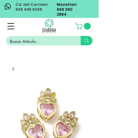
Cd. del Carmen:
Mazatlan:
938 405 8246
669 380
2884