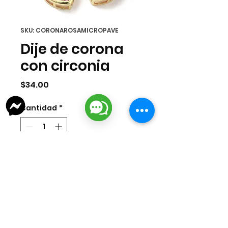
SKU: CORONAROSAMICROPAVE
Dije de corona
con circonia
Precio
$34.00
Cantidad
*
Agregar al carrito
Dije de corona con circonias en
chapa de oro 18k importada.