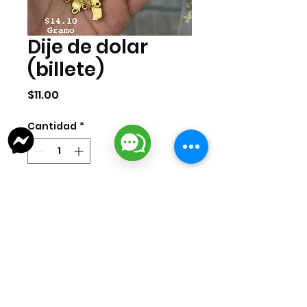
Dije de dolar
(billete)
Precio
$11.00
Cantidad
*
Agregar al carrito
Dije de 1 dolar (billete) en chapa
nacional de 14k. Medida aproximada
1.2 cms