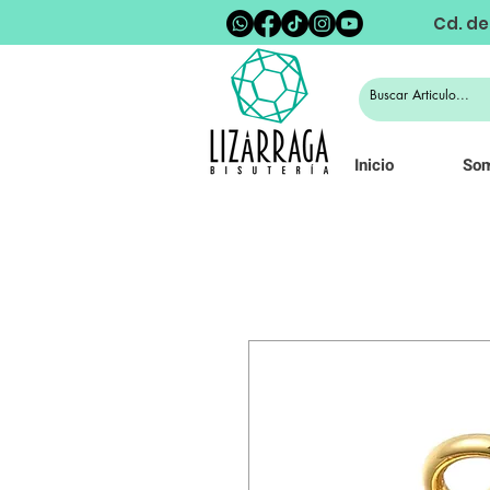
Cd. de
Inicio
So