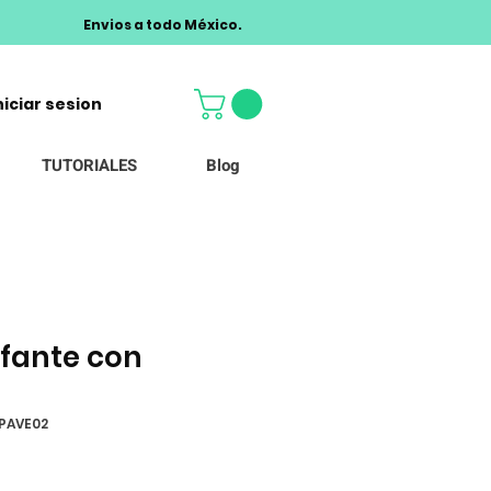
Envios a todo México.
niciar sesion
TUTORIALES
Blog
efante con
PAVE02