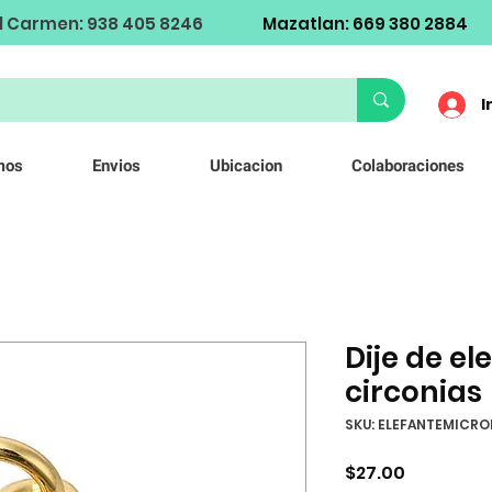
l Carmen: 938 405 8246
Mazatlan: 669 380 2884
I
mos
Envios
Ubicacion
Colaboraciones
Dije de el
circonias
SKU: ELEFANTEMICRO
Precio
$27.00