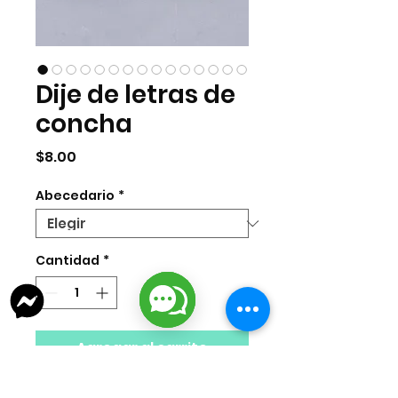
Dije de letras de
concha
Precio
$8.00
Abecedario
*
Cantidad
*
Agregar al carrito
Dije luneta de concha con letra