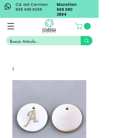
Cd. del Carmen:
Mazatlan:
938 405 8246
669 380
2884