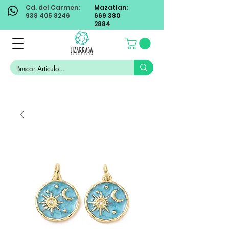
Cd. del Carmen:
Mazatlan:
938 405 8246
669 380
2884