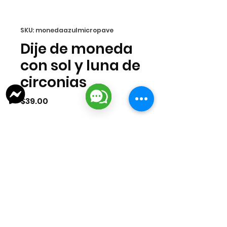
SKU: monedaazulmicropave
Dije de moneda
con sol y luna de
circonias
Precio
$39.00
Agotado
Dije de medalla chapa de oro
importada 18k con circonia. Medida
15x13mm.
lizarragabisuteria@gmail.com
Misión Colonial #39 | Fracc. Puerta de Hierro | Ciudad del Carmen,
Campeche, México