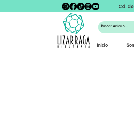
Cd. de
Inicio
So