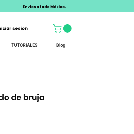
Envios a todo México.
niciar sesion
TUTORIALES
Blog
udo de bruja