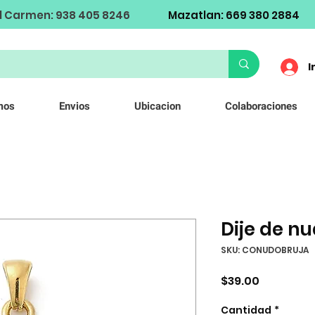
l Carmen: 938 405 8246
Mazatlan: 669 380 2884
I
mos
Envios
Ubicacion
Colaboraciones
Dije de n
SKU: CONUDOBRUJA
Precio
$39.00
Cantidad
*