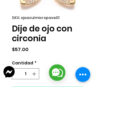
SKU: ojoazulmicropave01
Dije de ojo con
circonia
Precio
$57.00
Cantidad
*
Agregar al carrito
Dije de ojo con circonia en el centro
en chapa de oro importada 18k.
Medida 12x08mm.
Venta por pieza