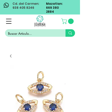
Cd. del Carmen:
Mazatlan:
938 405 8246
669 380
2884