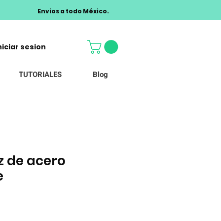
Envios a todo México.
niciar sesion
TUTORIALES
Blog
z de acero
e