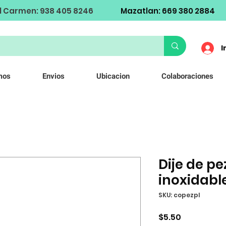
l Carmen: 938 405 8246
Mazatlan: 669 380 2884
I
mos
Envios
Ubicacion
Colaboraciones
Dije de pe
inoxidabl
SKU: copezpl
Precio
$5.50