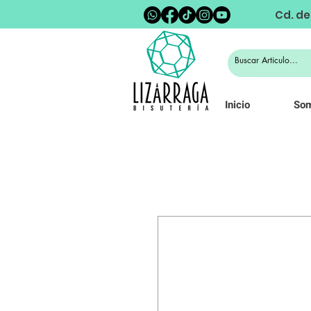
Cd. de
Inicio
So