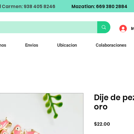
l Carmen: 938 405 8246
Mazatlan: 669 380 2884
I
mos
Envios
Ubicacion
Colaboraciones
Dije de p
oro
Precio
$22.00