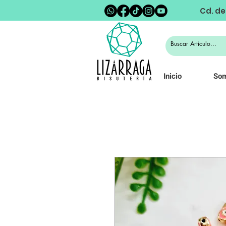
Cd. de
Inicio
So