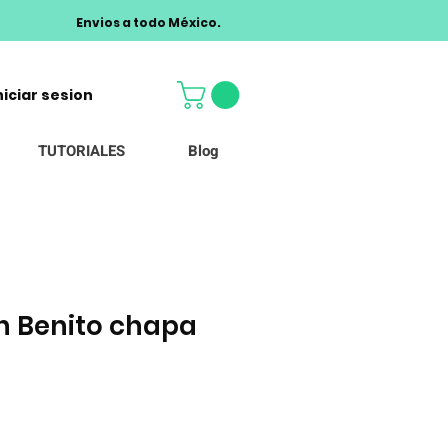
Envios a todo México.
niciar sesion
TUTORIALES
Blog
an Benito chapa