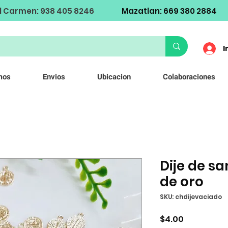
l Carmen: 938 405 8246
Mazatlan: 669 380 2884
I
mos
Envios
Ubicacion
Colaboraciones
Dije de s
de oro
SKU: chdijevaciado
Precio
$4.00