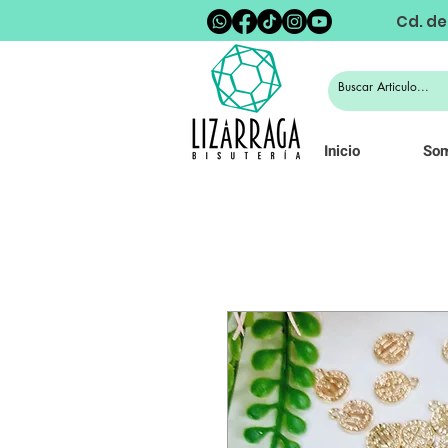
Cd. de
Inicio
So