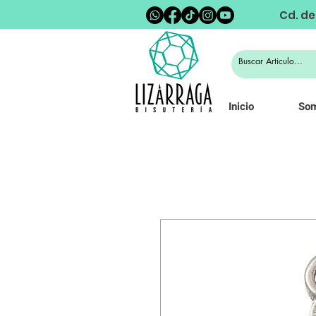
Cd. de
Inicio
So