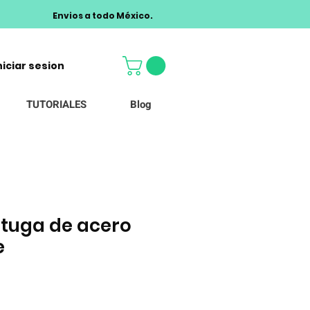
Envios a todo México.
niciar sesion
TUTORIALES
Blog
ortuga de acero
e