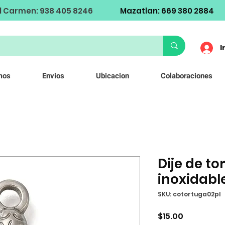
l Carmen: 938 405 8246
Mazatlan: 669 380 2884
I
mos
Envios
Ubicacion
Colaboraciones
Dije de t
inoxidabl
SKU: cotortuga02pl
Precio
$15.00