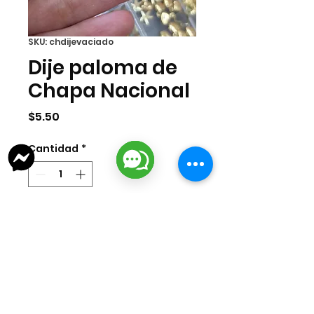
SKU: chdijevaciado
Dije paloma de
Chapa Nacional
Precio
$5.50
Cantidad
*
Agregar al carrito
Dije palomacontorno, de chapa de
oro nacional, tamaño aproximado
18mm
. Venta por
Pieza.