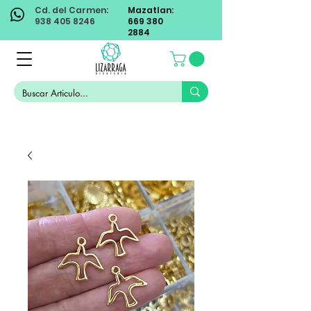
Cd. del Carmen:
Mazatlan:
938 405 8246
669 380
2884