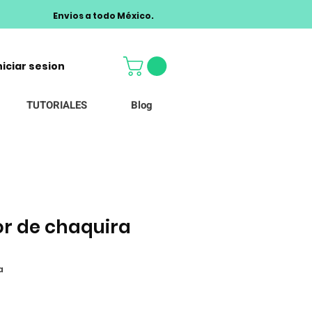
Envios a todo México.
niciar sesion
TUTORIALES
Blog
r de chaquira
a