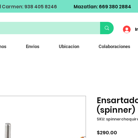
l Carmen: 938 405 8246
Mazatlan: 669 380 2884
I
mos
Envios
Ubicacion
Colaboraciones
Ensartado
(spinner)
SKU: spinnerchaquir
Precio
$290.00