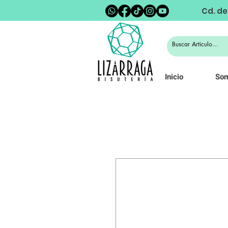
Cd. de
Inicio
So