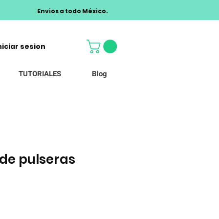
Envios a todo México.
niciar sesion
TUTORIALES
Blog
 de pulseras