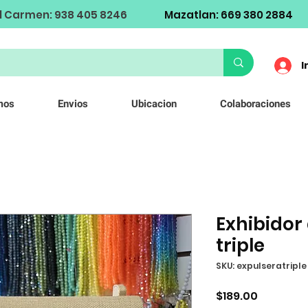
l Carmen: 938 405 8246
Mazatlan: 669 380 2884
I
mos
Envios
Ubicacion
Colaboraciones
Exhibidor
triple
SKU: expulseratriple
Precio
$189.00