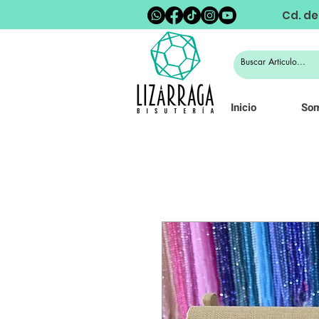
Cd. de
Inicio
So