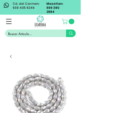
Cd. del Carmen:
Mazatlan:
938 405 8246
669 380
2884