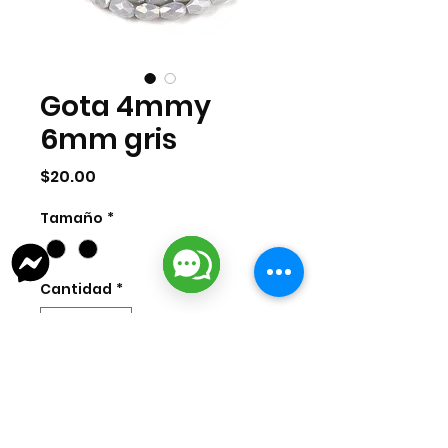
Gota 4mmy
6mm gris
Precio
$20.00
Tamaño
*
Cantidad
*
Agregar al carrito
Gota de 4mm y 6mm en color gris.