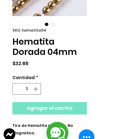
SKU: hematita04
Hematita
Dorada 04mm
Precio
$32.65
Cantidad
*
Agregar al carrito
Tira de Hematita redonda, No
Magnetico.