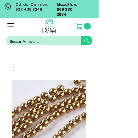
Cd. del Carmen:
Mazatlan:
938 405 8246
669 380
2884