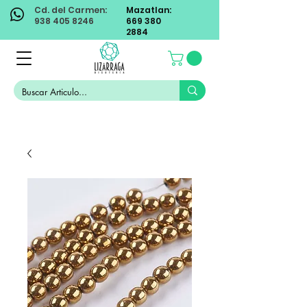
Cd. del Carmen:
Mazatlan:
938 405 8246
669 380
2884