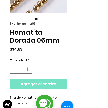
SKU: hematita06
Hematita
Dorada 06mm
Precio
$34.83
Cantidad
*
Agregar al carrito
Tira de Hematita redonda, No
Magnetico.