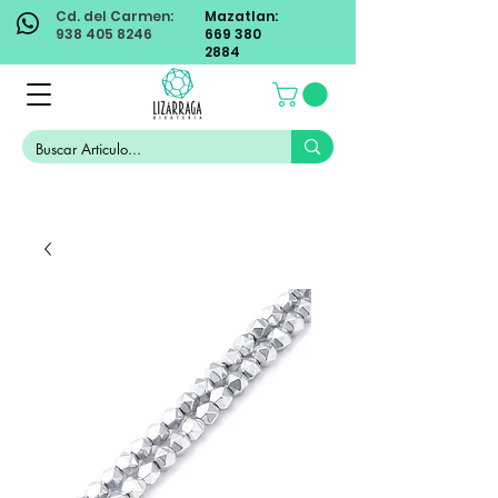
Cd. del Carmen:
Mazatlan:
938 405 8246
669 380
2884