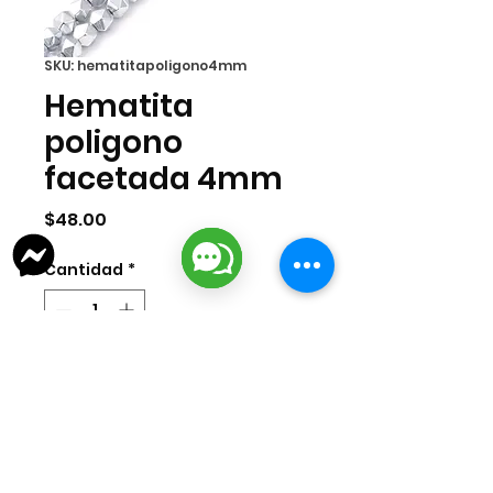
SKU: hematitapoligono4mm
Hematita
poligono
facetada 4mm
Precio
$48.00
Cantidad
*
Agregar al carrito
Hematita polígono facetada tira de
4mm. 99 pzas aprox por tira.