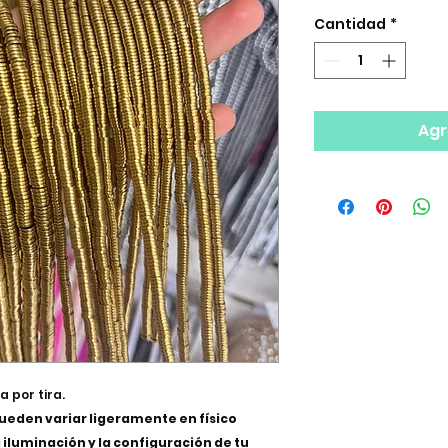
Cantidad
*
Agr
 por tira.
pueden variar ligeramente en físico
 iluminación y la configuración de tu