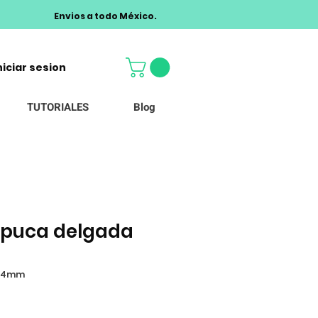
Envios a todo México.
niciar sesion
TUTORIALES
Blog
 puca delgada
a04mm