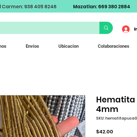
l Carmen: 938 405 8246
Mazatlan: 669 380 2884
I
mos
Envios
Ubicacion
Colaboraciones
Hematita
4mm
SKU: hematitapuc
Precio
$42.00