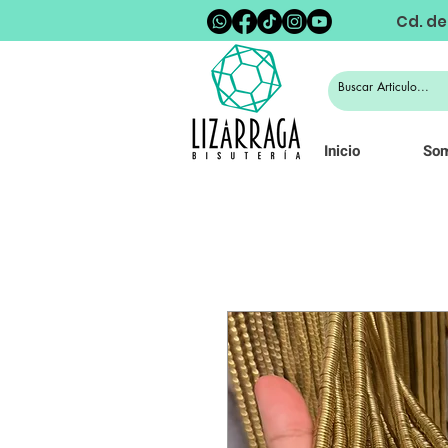
Cd. de
Inicio
So