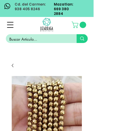
Cd. del Carmen:
Mazatlan:
938 405 8246
669 380
2884