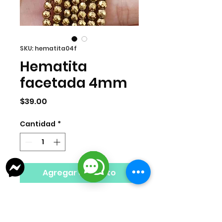
SKU: hematita04f
Hematita
facetada 4mm
Precio
$39.00
Cantidad
*
Agregar al carrito
Hematita redonda facetada tira de
4mm. 95 piezas por tira