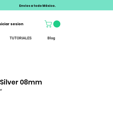
Envios a todo México.
niciar sesion
TUTORIALES
Blog
 Silver 08mm
er