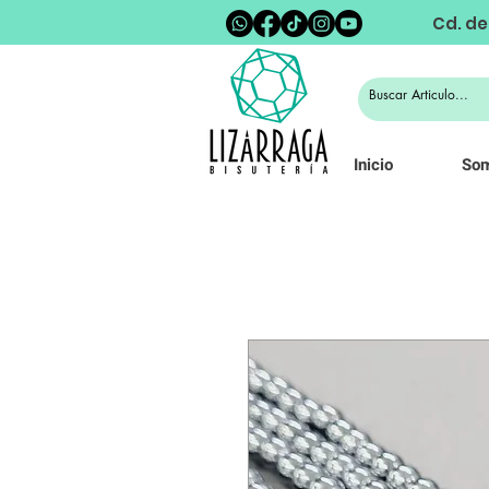
Cd. de
Inicio
So