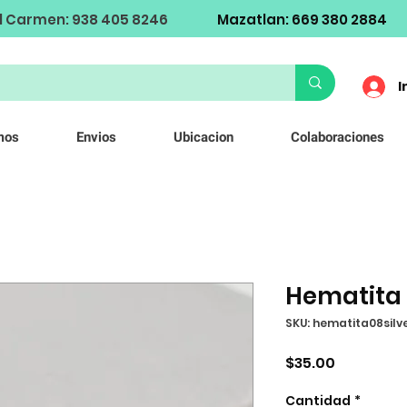
l Carmen: 938 405 8246
Mazatlan: 669 380 2884
I
mos
Envios
Ubicacion
Colaboraciones
Hematita
SKU: hematita08silv
Precio
$35.00
Cantidad
*