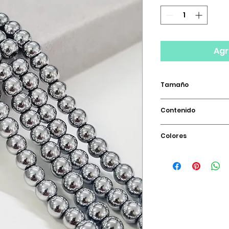
Agr
Tamaño
08 Milimetros
Contenido
Tira completa
Colores
Plateado