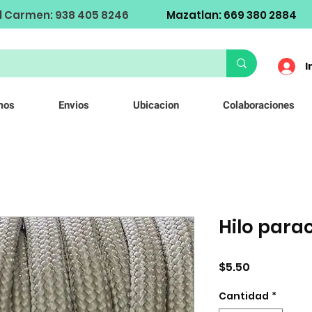
l Carmen: 938 405 8246
Mazatlan: 669 380 2884
I
mos
Envios
Ubicacion
Colaboraciones
Hilo para
Precio
$5.50
Cantidad
*