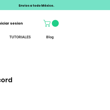
Envios a todo México.
niciar sesion
TUTORIALES
Blog
cord