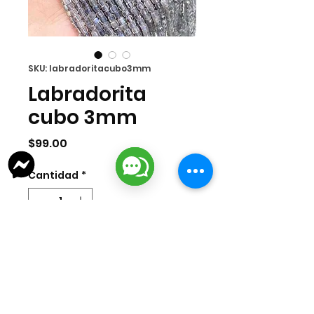
SKU: labradoritacubo3mm
Labradorita
cubo 3mm
Precio
$99.00
Cantidad
*
Agregar al carrito
Labradorita 3mm cubo facteado
con 175 pzas por tira.