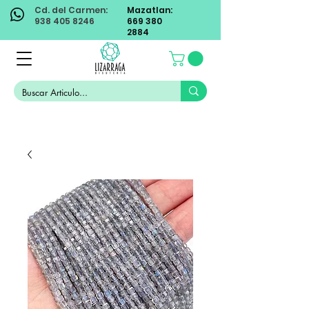
Cd. del Carmen:
Mazatlan:
938 405 8246
669 380
2884