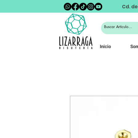
Cd. de
Inicio
So