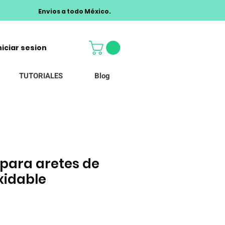
Envios a todo México.
niciar sesion
TUTORIALES
Blog
para aretes de
xidable