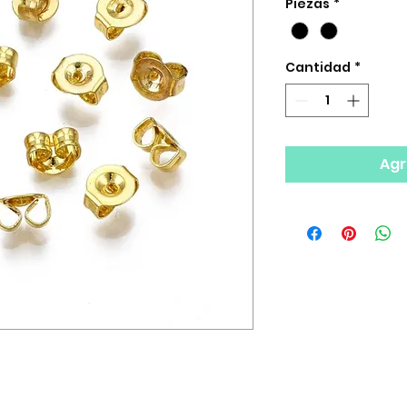
Piezas
*
Cantidad
*
Agr