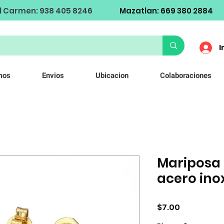
l Carmen: 938 405 8246
Mazatlan: 669 380 2884
I
mos
Envios
Ubicacion
Colaboraciones
Mariposa 
acero ino
Precio
$7.00