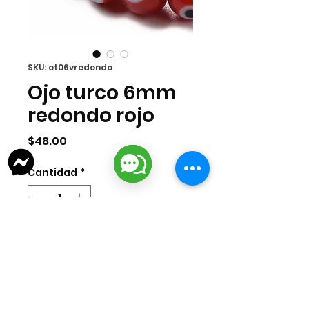
SKU: ot06vredondo
Ojo turco 6mm
redondo rojo
Precio
$48.00
Cantidad
*
Agregar al carrito
Tira de ojo turco murano rojo
6mm: 64 pzas