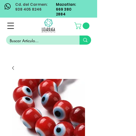
Cd. del Carmen:
Mazatlan:
938 405 8246
669 380
2884